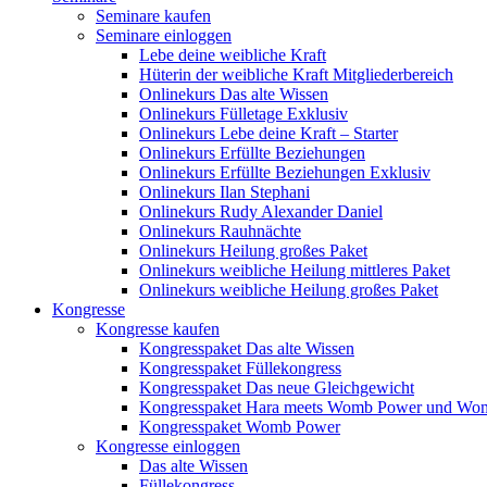
Seminare kaufen
Seminare einloggen
Lebe deine weibliche Kraft
Hüterin der weibliche Kraft Mitgliederbereich
Onlinekurs Das alte Wissen
Onlinekurs Fülletage Exklusiv
Onlinekurs Lebe deine Kraft – Starter
Onlinekurs Erfüllte Beziehungen
Onlinekurs Erfüllte Beziehungen Exklusiv
Onlinekurs Ilan Stephani
Onlinekurs Rudy Alexander Daniel
Onlinekurs Rauhnächte
Onlinekurs Heilung großes Paket
Onlinekurs weibliche Heilung mittleres Paket
Onlinekurs weibliche Heilung großes Paket
Kongresse
Kongresse kaufen
Kongresspaket Das alte Wissen
Kongresspaket Füllekongress
Kongresspaket Das neue Gleichgewicht
Kongresspaket Hara meets Womb Power und Wo
Kongresspaket Womb Power
Kongresse einloggen
Das alte Wissen
Füllekongress