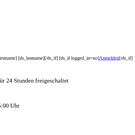
irstname] [ds_lastname][/ds_if] [ds_if logged_in=no]
Anmelden
[/ds_if]
r 24 Stunden freigeschaltet
5:00 Uhr