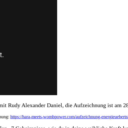
it Rudy Alexander Daniel, die Aufzeichnung ist am 28.
hnung:
https://hara-meets-wombpower.com/aufzeichnung-energieuebert