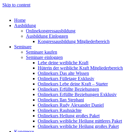
Skip to content
Home
Ausbildung
Onlinekongressausbildung
Ausbildung Einloggen
Kongressausbildung Mitgliederbereich
Seminare
Seminare kaufen
Seminare einloggen
Lebe deine weibliche Kraft
Hüterin der weibliche Kraft Mitgliederbereich
Onlinekurs Das alte Wissen
Onlinekurs Fülletage Exklusiv
Onlinekurs Lebe deine Kraft – Starter
Onlinekurs Erfüllte Beziehungen
Onlinekurs Erfüllte Beziehungen Exklusiv
Onlinekurs Ilan Stephani
Onlinekurs Rudy Alexander Daniel
Onlinekurs Rauhnächte
Onlinekurs Heilung großes Paket
Onlinekurs weibliche Heilung mittleres Paket
Onlinekurs weibliche Heilung großes Paket
Kongresse