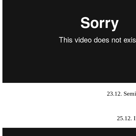
23.12. Semi
25.12. 