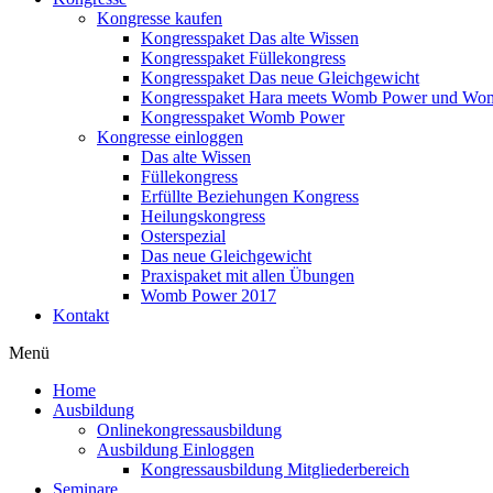
Kongresse kaufen
Kongresspaket Das alte Wissen
Kongresspaket Füllekongress
Kongresspaket Das neue Gleichgewicht
Kongresspaket Hara meets Womb Power und Wo
Kongresspaket Womb Power
Kongresse einloggen
Das alte Wissen
Füllekongress
Erfüllte Beziehungen Kongress
Heilungskongress
Osterspezial
Das neue Gleichgewicht
Praxispaket mit allen Übungen
Womb Power 2017
Kontakt
Menü
Home
Ausbildung
Onlinekongressausbildung
Ausbildung Einloggen
Kongressausbildung Mitgliederbereich
Seminare