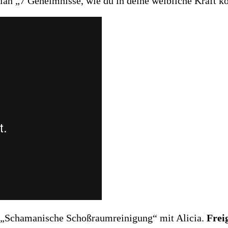
Ilan „7 Geheimnisse, wie du in deine weibliche Kraft 
 „Schamanische Schoßraumreinigung“ mit Alicia.
Frei