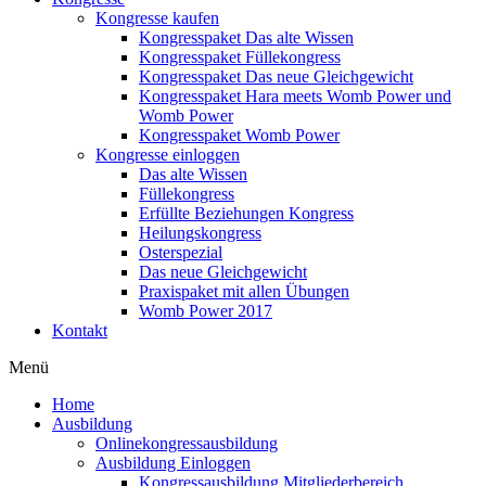
Kongresse kaufen
Kongresspaket Das alte Wissen
Kongresspaket Füllekongress
Kongresspaket Das neue Gleichgewicht
Kongresspaket Hara meets Womb Power und
Womb Power
Kongresspaket Womb Power
Kongresse einloggen
Das alte Wissen
Füllekongress
Erfüllte Beziehungen Kongress
Heilungskongress
Osterspezial
Das neue Gleichgewicht
Praxispaket mit allen Übungen
Womb Power 2017
Kontakt
Menü
Home
Ausbildung
Onlinekongressausbildung
Ausbildung Einloggen
Kongressausbildung Mitgliederbereich