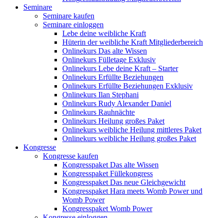
Seminare
Seminare kaufen
Seminare einloggen
Lebe deine weibliche Kraft
Hüterin der weibliche Kraft Mitgliederbereich
Onlinekurs Das alte Wissen
Onlinekurs Fülletage Exklusiv
Onlinekurs Lebe deine Kraft – Starter
Onlinekurs Erfüllte Beziehungen
Onlinekurs Erfüllte Beziehungen Exklusiv
Onlinekurs Ilan Stephani
Onlinekurs Rudy Alexander Daniel
Onlinekurs Rauhnächte
Onlinekurs Heilung großes Paket
Onlinekurs weibliche Heilung mittleres Paket
Onlinekurs weibliche Heilung großes Paket
Kongresse
Kongresse kaufen
Kongresspaket Das alte Wissen
Kongresspaket Füllekongress
Kongresspaket Das neue Gleichgewicht
Kongresspaket Hara meets Womb Power und
Womb Power
Kongresspaket Womb Power
Kongresse einloggen