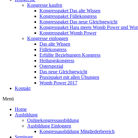
Kongresse kaufen
Kongresspaket Das alte Wissen
Kongresspaket Füllekongress
Kongresspaket Das neue Gleichgewicht
Kongresspaket Hara meets Womb Power und Wo
Kongresspaket Womb Power
Kongresse einloggen
Das alte Wissen
Füllekongress
Erfüllte Beziehungen Kongress
Heilungskongress
Osterspezial
Das neue Gleichgewicht
Praxispaket mit allen Übungen
Womb Power 2017
Kontakt
Menü
Home
Ausbildung
Onlinekongressausbildung
Ausbildung Einloggen
Kongressausbildung Mitgliederbereich
Seminare