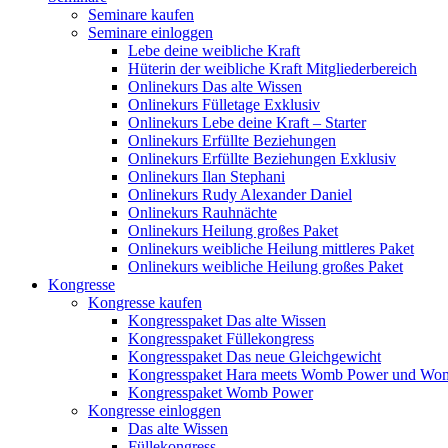
Seminare kaufen
Seminare einloggen
Lebe deine weibliche Kraft
Hüterin der weibliche Kraft Mitgliederbereich
Onlinekurs Das alte Wissen
Onlinekurs Fülletage Exklusiv
Onlinekurs Lebe deine Kraft – Starter
Onlinekurs Erfüllte Beziehungen
Onlinekurs Erfüllte Beziehungen Exklusiv
Onlinekurs Ilan Stephani
Onlinekurs Rudy Alexander Daniel
Onlinekurs Rauhnächte
Onlinekurs Heilung großes Paket
Onlinekurs weibliche Heilung mittleres Paket
Onlinekurs weibliche Heilung großes Paket
Kongresse
Kongresse kaufen
Kongresspaket Das alte Wissen
Kongresspaket Füllekongress
Kongresspaket Das neue Gleichgewicht
Kongresspaket Hara meets Womb Power und Wo
Kongresspaket Womb Power
Kongresse einloggen
Das alte Wissen
Füllekongress