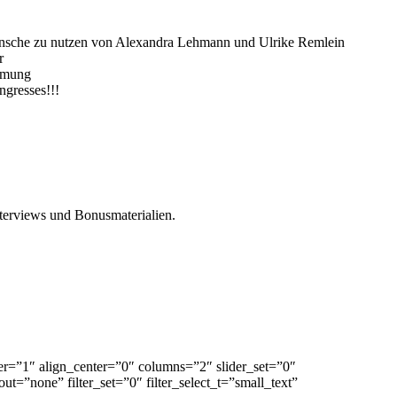
wünsche zu nutzen von Alexandra Lehmann und Ulrike Remlein
r
mmung
gresses!!!
terviews und Bonusmaterialien.
=”1″ align_center=”0″ columns=”2″ slider_set=”0″
”none” filter_set=”0″ filter_select_t=”small_text”