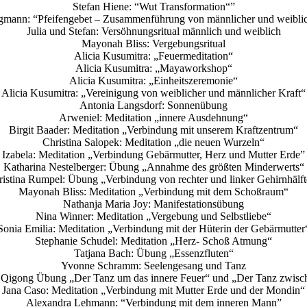
Stefan Hiene: “Wut Transformation“”
gmann: “Pfeifengebet – Zusammenführung von männlicher und weiblic
Julia und Stefan: Versöhnungsritual männlich und weiblich
Mayonah Bliss: Vergebungsritual
Alicia Kusumitra: „Feuermeditation“
Alicia Kusumitra: „Mayaworkshop“
Alicia Kusumitra: „Einheitszeremonie“
Alicia Kusumitra: „Vereinigung von weiblicher und männlicher Kraft“
Antonia Langsdorf: Sonnenübung
Arweniel: Meditation „innere Ausdehnung“
Birgit Baader: Meditation „Verbindung mit unserem Kraftzentrum“
Christina Salopek: Meditation „die neuen Wurzeln“
Izabela: Meditation „Verbindung Gebärmutter, Herz und Mutter Erde”
Katharina Nestelberger: Übung „Annahme des größten Minderwerts“
ristina Rumpel: Übung „Verbindung von rechter und linker Gehirnhälft
Mayonah Bliss: Meditation „Verbindung mit dem Schoßraum“
Nathanja Maria Joy: Manifestationsübung
Nina Winner: Meditation „Vergebung und Selbstliebe“
Sonia Emilia: Meditation „Verbindung mit der Hüterin der Gebärmutter
Stephanie Schudel: Meditation „Herz- Schoß Atmung“
Tatjana Bach: Übung „Essenzfluten“
Yvonne Schramm: Seelengesang und Tanz
: Qigong Übung „Der Tanz um das innere Feuer“ und „Der Tanz zwisc
Jana Caso: Meditation „Verbindung mit Mutter Erde und der Mondin“
Alexandra Lehmann: “Verbindung mit dem inneren Mann”