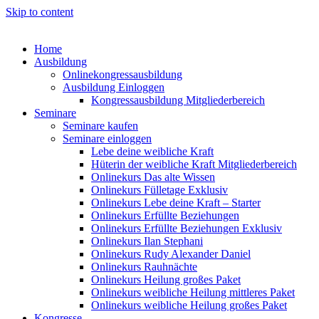
Skip to content
Home
Ausbildung
Onlinekongressausbildung
Ausbildung Einloggen
Kongressausbildung Mitgliederbereich
Seminare
Seminare kaufen
Seminare einloggen
Lebe deine weibliche Kraft
Hüterin der weibliche Kraft Mitgliederbereich
Onlinekurs Das alte Wissen
Onlinekurs Fülletage Exklusiv
Onlinekurs Lebe deine Kraft – Starter
Onlinekurs Erfüllte Beziehungen
Onlinekurs Erfüllte Beziehungen Exklusiv
Onlinekurs Ilan Stephani
Onlinekurs Rudy Alexander Daniel
Onlinekurs Rauhnächte
Onlinekurs Heilung großes Paket
Onlinekurs weibliche Heilung mittleres Paket
Onlinekurs weibliche Heilung großes Paket
Kongresse