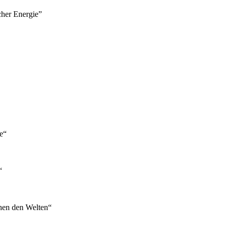
her Energie”
e“
“
hen den Welten“