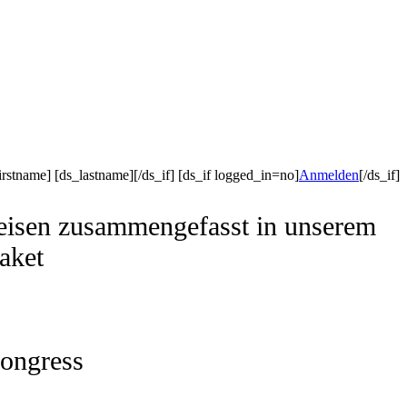
irstname] [ds_lastname][/ds_if] [ds_if logged_in=no]
Anmelden
[/ds_if]
reisen zusammengefasst in unserem
aket
ongress