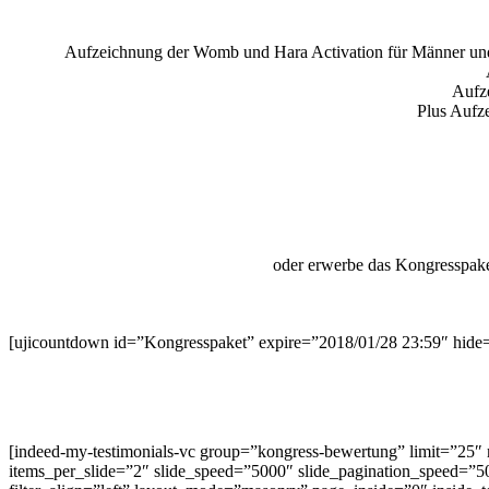
Aufzeichnung der Womb und Hara Activation für Männer und 
Aufz
Plus Aufz
oder erwerbe das Kongresspake
[ujicountdown id=”Kongresspaket” expire=”2018/01/28 23:59″ hide=”
[indeed-my-testimonials-vc group=”kongress-bewertung” limit=”25
items_per_slide=”2″ slide_speed=”5000″ slide_pagination_speed=”50