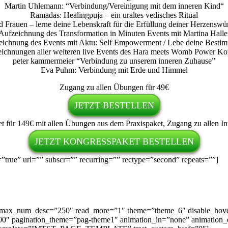
Martin Uhlemann: “Verbindung/Vereinigung mit dem inneren Kind“
Ramadas: Healingpuja – ein uraltes vedisches Ritual
Frauen – lerne deine Lebenskraft für die Erfüllung deiner Herzens
Aufzeichnung des Transformation in Minuten Events mit Martina Halle
eichnung des Events mit Aktu: Self Empowerment / Lebe deine Besti
eichnungen aller weiteren live Events des Hara meets Womb Power Kon
peter kammermeier “Verbindung zu unserem inneren Zuhause”
Eva Puhm: Verbindung mit Erde und Himmel
Zugang zu allen Übungen für 49€
JETZT BESTELLEN
t für 149€ mit allen Übungen aus dem Praxispaket, Zugang zu allen In
JETZT KONGRESSPAKET BESTELLEN
true” url=”” subscr=”” recurring=”” rectype=”second” repeats=””]
″ max_num_desc=”250″ read_more=”1″ theme=”theme_6″ disable_hover
0″ pagination_theme=”pag-theme1″ animation_in=”none” animation_out=