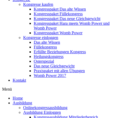
Kongresse kaufen
Kongresspaket Das alte Wissen
Kongresspaket Füllekongress
Kongresspaket Das neue Gleichgewicht
Kongresspaket Hara meets Womb Power und
Womb Power
Kongresspaket Womb Power
Kongresse einloggen
Das alte Wissen
Füllekongress
Erfüllte Beziehungen Kongress
Heilungskongress
Osterspezial
Das neue Gleichgewicht
Praxispaket mit allen Übungen
Womb Power 2017
Kontakt
Menü
Home
Ausbildung
Onlinekongressausbildung
Ausbildung Einloggen
Kongressausbildung Mitgliederbereich