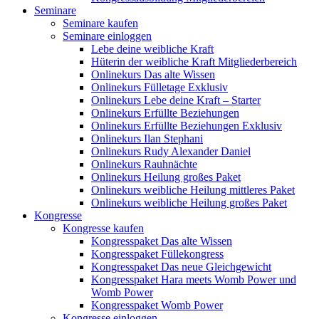
Seminare
Seminare kaufen
Seminare einloggen
Lebe deine weibliche Kraft
Hüterin der weibliche Kraft Mitgliederbereich
Onlinekurs Das alte Wissen
Onlinekurs Fülletage Exklusiv
Onlinekurs Lebe deine Kraft – Starter
Onlinekurs Erfüllte Beziehungen
Onlinekurs Erfüllte Beziehungen Exklusiv
Onlinekurs Ilan Stephani
Onlinekurs Rudy Alexander Daniel
Onlinekurs Rauhnächte
Onlinekurs Heilung großes Paket
Onlinekurs weibliche Heilung mittleres Paket
Onlinekurs weibliche Heilung großes Paket
Kongresse
Kongresse kaufen
Kongresspaket Das alte Wissen
Kongresspaket Füllekongress
Kongresspaket Das neue Gleichgewicht
Kongresspaket Hara meets Womb Power und
Womb Power
Kongresspaket Womb Power
Kongresse einloggen