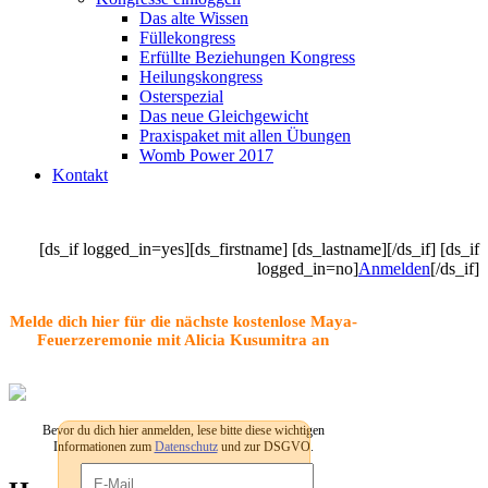
Das alte Wissen
Füllekongress
Erfüllte Beziehungen Kongress
Heilungskongress
Osterspezial
Das neue Gleichgewicht
Praxispaket mit allen Übungen
Womb Power 2017
Kontakt
[ds_if logged_in=yes][ds_firstname] [ds_lastname][/ds_if] [ds_if
logged_in=no]
Anmelden
[/ds_if]
Melde dich hier für die nächste kostenlose Maya-
Feuerzeremonie mit Alicia Kusumitra an
Bevor du dich hier anmelden, lese bitte diese wichtigen
Informationen zum
Datenschutz
und zur DSGVO.