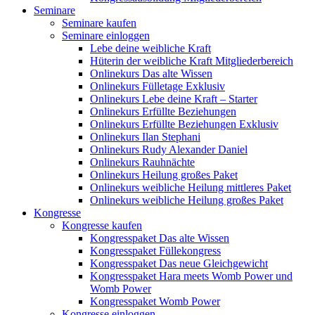
Seminare
Seminare kaufen
Seminare einloggen
Lebe deine weibliche Kraft
Hüterin der weibliche Kraft Mitgliederbereich
Onlinekurs Das alte Wissen
Onlinekurs Fülletage Exklusiv
Onlinekurs Lebe deine Kraft – Starter
Onlinekurs Erfüllte Beziehungen
Onlinekurs Erfüllte Beziehungen Exklusiv
Onlinekurs Ilan Stephani
Onlinekurs Rudy Alexander Daniel
Onlinekurs Rauhnächte
Onlinekurs Heilung großes Paket
Onlinekurs weibliche Heilung mittleres Paket
Onlinekurs weibliche Heilung großes Paket
Kongresse
Kongresse kaufen
Kongresspaket Das alte Wissen
Kongresspaket Füllekongress
Kongresspaket Das neue Gleichgewicht
Kongresspaket Hara meets Womb Power und
Womb Power
Kongresspaket Womb Power
Kongresse einloggen