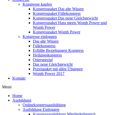
Kongresse kaufen
Kongresspaket Das alte Wissen
Kongresspaket Füllekongress
Kongresspaket Das neue Gleichgewicht
Kongresspaket Hara meets Womb Power und
Womb Power
Kongresspaket Womb Power
Kongresse einloggen
Das alte Wissen
Füllekongress
Erfüllte Beziehungen Kongress
Heilungskongress
Osterspezial
Das neue Gleichgewicht
Praxispaket mit allen Übungen
Womb Power 2017
Kontakt
Menü
Home
Ausbildung
Onlinekongressausbildung
Ausbildung Einloggen
Kongressausbildung Mitgliederbereich