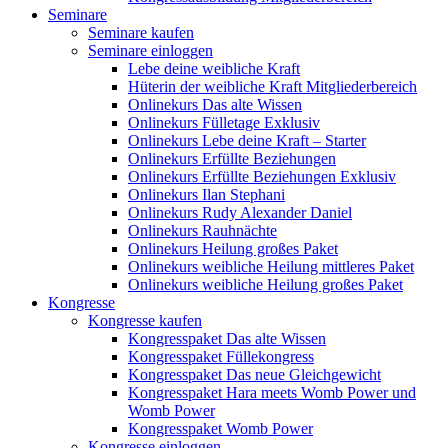
Seminare
Seminare kaufen
Seminare einloggen
Lebe deine weibliche Kraft
Hüterin der weibliche Kraft Mitgliederbereich
Onlinekurs Das alte Wissen
Onlinekurs Fülletage Exklusiv
Onlinekurs Lebe deine Kraft – Starter
Onlinekurs Erfüllte Beziehungen
Onlinekurs Erfüllte Beziehungen Exklusiv
Onlinekurs Ilan Stephani
Onlinekurs Rudy Alexander Daniel
Onlinekurs Rauhnächte
Onlinekurs Heilung großes Paket
Onlinekurs weibliche Heilung mittleres Paket
Onlinekurs weibliche Heilung großes Paket
Kongresse
Kongresse kaufen
Kongresspaket Das alte Wissen
Kongresspaket Füllekongress
Kongresspaket Das neue Gleichgewicht
Kongresspaket Hara meets Womb Power und
Womb Power
Kongresspaket Womb Power
Kongresse einloggen