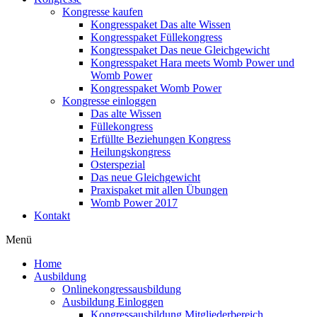
Kongresse kaufen
Kongresspaket Das alte Wissen
Kongresspaket Füllekongress
Kongresspaket Das neue Gleichgewicht
Kongresspaket Hara meets Womb Power und
Womb Power
Kongresspaket Womb Power
Kongresse einloggen
Das alte Wissen
Füllekongress
Erfüllte Beziehungen Kongress
Heilungskongress
Osterspezial
Das neue Gleichgewicht
Praxispaket mit allen Übungen
Womb Power 2017
Kontakt
Menü
Home
Ausbildung
Onlinekongressausbildung
Ausbildung Einloggen
Kongressausbildung Mitgliederbereich