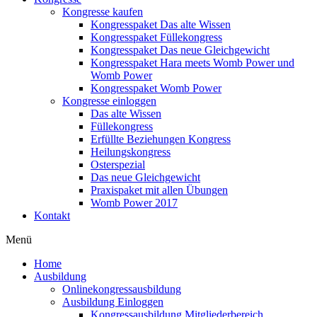
Kongresse kaufen
Kongresspaket Das alte Wissen
Kongresspaket Füllekongress
Kongresspaket Das neue Gleichgewicht
Kongresspaket Hara meets Womb Power und
Womb Power
Kongresspaket Womb Power
Kongresse einloggen
Das alte Wissen
Füllekongress
Erfüllte Beziehungen Kongress
Heilungskongress
Osterspezial
Das neue Gleichgewicht
Praxispaket mit allen Übungen
Womb Power 2017
Kontakt
Menü
Home
Ausbildung
Onlinekongressausbildung
Ausbildung Einloggen
Kongressausbildung Mitgliederbereich