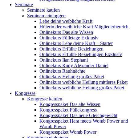
Seminare
Seminare kaufen
Seminare einloggen
Lebe deine weibliche Kraft
Hüterin der weibliche Kraft Mitgliederbereich
Onlinekurs Das alte Wissen
Onlinekurs Fülletage Exklusiv
Onlinekurs Lebe deine Kraft – Starter
Onlinekurs Erfüllte Beziehungen
Onlinekurs Erfüllte Beziehungen Exklusiv
Onlinekurs Ilan Stephani
Onlinekurs Rudy Alexander Daniel
Onlinekurs Rauhnächte
Onlinekurs Heilung großes Paket
Onlinekurs weibliche Heilung mittleres Paket
Onlinekurs weibliche Heilung großes Paket
Kongresse
Kongresse kaufen
Kongresspaket Das alte Wissen
Kongresspaket Füllekongress
Kongresspaket Das neue Gleichgewicht
Kongresspaket Hara meets Womb Power und
Womb Power
Kongresspaket Womb Power
Kongresse einloggen