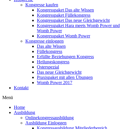
Kongresse kaufen
Kongresspaket Das alte Wissen
Kongresspaket Füllekongress
Kongresspaket Das neue Gleichgewicht
Kongresspaket Hara meets Womb Power und
Womb Power
Kongresspaket Womb Power
Kongresse einloggen
Das alte Wissen
Füllekongress
Erfüllte Beziehungen Kongress
Heilungskongress
Osterspezial
Das neue Gleichgewicht
Praxispaket mit allen Übungen
Womb Power 2017
Kontakt
Menü
Home
Ausbildung
Onlinekongressausbildung
Ausbildung Einloggen
Kongressausbildung Mitgliederbereich