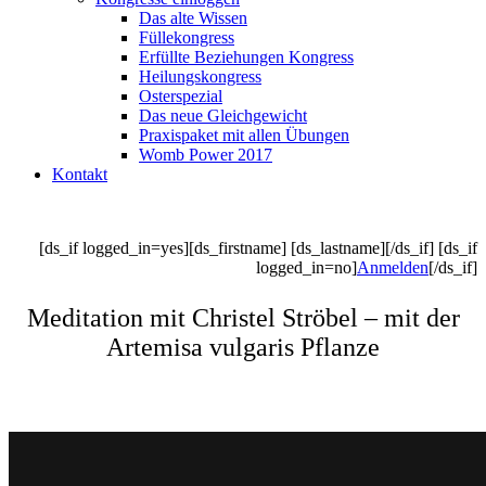
Das alte Wissen
Füllekongress
Erfüllte Beziehungen Kongress
Heilungskongress
Osterspezial
Das neue Gleichgewicht
Praxispaket mit allen Übungen
Womb Power 2017
Kontakt
[ds_if logged_in=yes][ds_firstname] [ds_lastname][/ds_if] [ds_if
logged_in=no]
Anmelden
[/ds_if]
Meditation mit Christel Ströbel – mit der
Artemisa vulgaris Pflanze