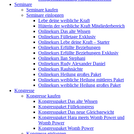
Seminare
Seminare kaufen
Seminare einloggen
Lebe deine weibliche Kraft
Hüterin der weibliche Kraft Mitgliederbereich
Onlinekurs Das alte Wissen
Onlinekurs Fülletage Exklusiv
Onlinekurs Lebe deine Kraft – Starter
Onlinekurs Erfüllte Beziehungen
Onlinekurs Erfüllte Beziehungen Exklusiv
Onlinekurs Ilan Stephani
Onlinekurs Rudy Alexander Daniel
Onlinekurs Rauhnächte
Onlinekurs Heilung großes Paket
Onlinekurs weibliche Heilung mittleres Paket
Onlinekurs weibliche Heilung großes Paket
Kongresse
Kongresse kaufen
Kongresspaket Das alte Wissen
Kongresspaket Füllekongress
Kongresspaket Das neue Gleichgewicht
Kongresspaket Hara meets Womb Power und
Womb Power
Kongresspaket Womb Power
Kongresse einloggen