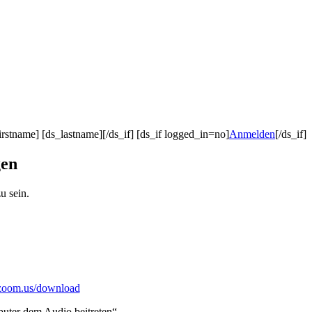
irstname] [ds_lastname][/ds_if] [ds_if logged_in=no]
Anmelden
[/ds_if]
gen
u sein.
zoom.us/download
uter dem Audio beitreten“.