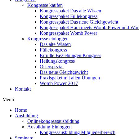
Kongresse kaufen
Kongresspaket Das alte Wissen
Kongresspaket Füllekongress
Kongresspaket Das neue Gleichgewicht
Kongresspaket Hara meets Womb Power und Wo
Kongresspaket Womb Power
Kongresse einloggen
Das alte Wissen
Füllekongress
Erfüllte Beziehungen Kongress
Heilungskongress
Osterspezial
Das neue Gleichgewicht
Praxispaket mit allen Übungen
Womb Power 2017
Kontakt
Menü
Home
Ausbildung
Onlinekongressausbildung
Ausbildung Einloggen
Kongressausbildung Mitgliederbereich
Seminare