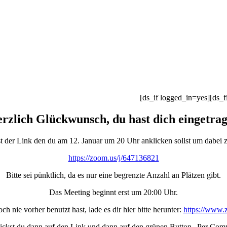
[ds_if logged_in=yes][ds_f
rzlich Glückwunsch, du hast dich eingetra
st der Link den du am 12. Januar um 20 Uhr anklicken sollst um dabei z
https://zoom.us/j/647136821
Bitte sei pünktlich, da es nur eine begrenzte Anzahl an Plätzen gibt.
Das Meeting beginnt erst um 20:00 Uhr.
nie vorher benutzt hast, lade es dir hier bitte herunter:
https://www.
ckst du dann auf den Link und dann auf den grünen Button „Per Comp