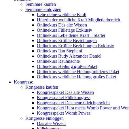
Seminare kaufen
Seminare einloggen
Lebe deine weibliche Kraft
Hüterin der weibliche Kraft Mitgliederbereich
Onlinekurs Das alte Wissen
Onlinekurs Fülletage Exklusiv
Onlinekurs Lebe deine Kraft – Starter
Onlinekurs Erfüllte Beziehungen
Onlinekurs Erfüllte Beziehungen Exklusiv
Onlinekurs Ilan Stephani
Onlinekurs Rudy Alexander Daniel
Onlinekurs Rauhnächte
Onlinekurs Heilung großes Paket
Onlinekurs weibliche Heilung mittleres Paket
Onlinekurs weibliche Heilung großes Paket
Kongresse
Kongresse kaufen
Kongresspaket Das alte Wissen
Kongresspaket Füllekongress
Kongresspaket Das neue Gleichgewicht
Kongresspaket Hara meets Womb Power und Wo
Kongresspaket Womb Power
Kongresse einloggen
Das alte Wissen
Füllekongress