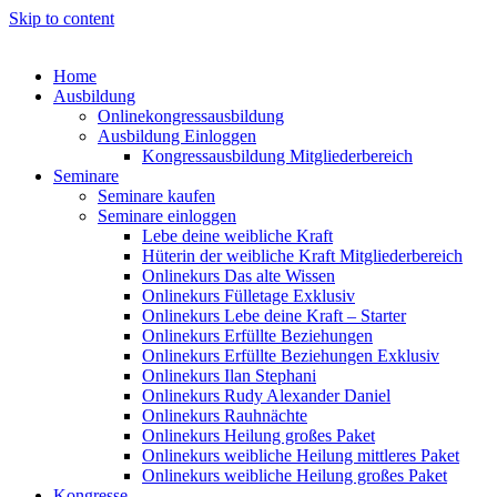
Skip to content
Home
Ausbildung
Onlinekongressausbildung
Ausbildung Einloggen
Kongressausbildung Mitgliederbereich
Seminare
Seminare kaufen
Seminare einloggen
Lebe deine weibliche Kraft
Hüterin der weibliche Kraft Mitgliederbereich
Onlinekurs Das alte Wissen
Onlinekurs Fülletage Exklusiv
Onlinekurs Lebe deine Kraft – Starter
Onlinekurs Erfüllte Beziehungen
Onlinekurs Erfüllte Beziehungen Exklusiv
Onlinekurs Ilan Stephani
Onlinekurs Rudy Alexander Daniel
Onlinekurs Rauhnächte
Onlinekurs Heilung großes Paket
Onlinekurs weibliche Heilung mittleres Paket
Onlinekurs weibliche Heilung großes Paket
Kongresse