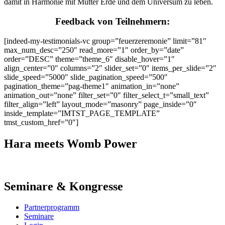
damit in Harmonie mit Mutter Erde und dem Universum zu leben.
Feedback von Teilnehmern:
[indeed-my-testimonials-vc group=”feuerzeremonie” limit=”81″
max_num_desc=”250″ read_more=”1″ order_by=”date”
order=”DESC” theme=”theme_6″ disable_hover=”1″
align_center=”0″ columns=”2″ slider_set=”0″ items_per_slide=”2″
slide_speed=”5000″ slide_pagination_speed=”500″
pagination_theme=”pag-theme1″ animation_in=”none”
animation_out=”none” filter_set=”0″ filter_select_t=”small_text”
filter_align=”left” layout_mode=”masonry” page_inside=”0″
inside_template=”IMTST_PAGE_TEMPLATE”
tmst_custom_href=”0″]
Hara meets Womb Power
Seminare & Kongresse
Partnerprogramm
Seminare