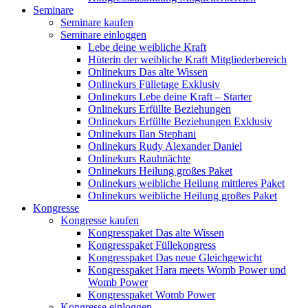
Seminare
Seminare kaufen
Seminare einloggen
Lebe deine weibliche Kraft
Hüterin der weibliche Kraft Mitgliederbereich
Onlinekurs Das alte Wissen
Onlinekurs Fülletage Exklusiv
Onlinekurs Lebe deine Kraft – Starter
Onlinekurs Erfüllte Beziehungen
Onlinekurs Erfüllte Beziehungen Exklusiv
Onlinekurs Ilan Stephani
Onlinekurs Rudy Alexander Daniel
Onlinekurs Rauhnächte
Onlinekurs Heilung großes Paket
Onlinekurs weibliche Heilung mittleres Paket
Onlinekurs weibliche Heilung großes Paket
Kongresse
Kongresse kaufen
Kongresspaket Das alte Wissen
Kongresspaket Füllekongress
Kongresspaket Das neue Gleichgewicht
Kongresspaket Hara meets Womb Power und
Womb Power
Kongresspaket Womb Power
Kongresse einloggen