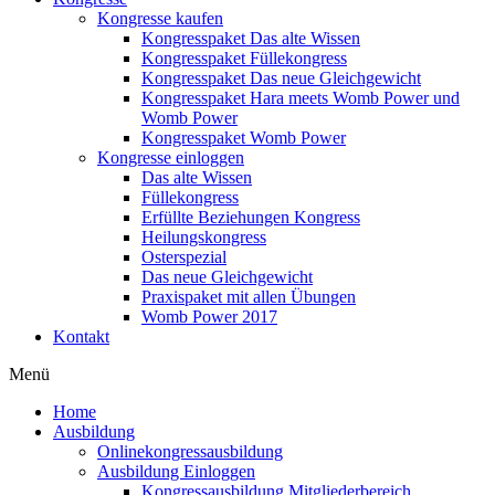
Kongresse kaufen
Kongresspaket Das alte Wissen
Kongresspaket Füllekongress
Kongresspaket Das neue Gleichgewicht
Kongresspaket Hara meets Womb Power und
Womb Power
Kongresspaket Womb Power
Kongresse einloggen
Das alte Wissen
Füllekongress
Erfüllte Beziehungen Kongress
Heilungskongress
Osterspezial
Das neue Gleichgewicht
Praxispaket mit allen Übungen
Womb Power 2017
Kontakt
Menü
Home
Ausbildung
Onlinekongressausbildung
Ausbildung Einloggen
Kongressausbildung Mitgliederbereich