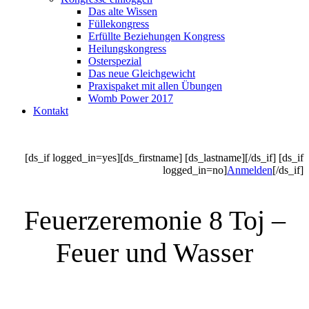
Das alte Wissen
Füllekongress
Erfüllte Beziehungen Kongress
Heilungskongress
Osterspezial
Das neue Gleichgewicht
Praxispaket mit allen Übungen
Womb Power 2017
Kontakt
[ds_if logged_in=yes][ds_firstname] [ds_lastname][/ds_if] [ds_if
logged_in=no]
Anmelden
[/ds_if]
Feuerzeremonie 8 Toj –
Feuer und Wasser