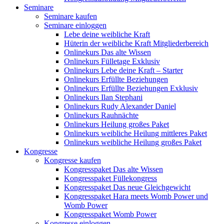
Seminare
Seminare kaufen
Seminare einloggen
Lebe deine weibliche Kraft
Hüterin der weibliche Kraft Mitgliederbereich
Onlinekurs Das alte Wissen
Onlinekurs Fülletage Exklusiv
Onlinekurs Lebe deine Kraft – Starter
Onlinekurs Erfüllte Beziehungen
Onlinekurs Erfüllte Beziehungen Exklusiv
Onlinekurs Ilan Stephani
Onlinekurs Rudy Alexander Daniel
Onlinekurs Rauhnächte
Onlinekurs Heilung großes Paket
Onlinekurs weibliche Heilung mittleres Paket
Onlinekurs weibliche Heilung großes Paket
Kongresse
Kongresse kaufen
Kongresspaket Das alte Wissen
Kongresspaket Füllekongress
Kongresspaket Das neue Gleichgewicht
Kongresspaket Hara meets Womb Power und
Womb Power
Kongresspaket Womb Power
Kongresse einloggen