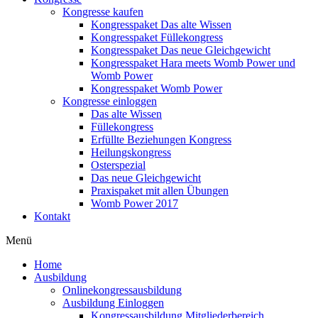
Kongresse kaufen
Kongresspaket Das alte Wissen
Kongresspaket Füllekongress
Kongresspaket Das neue Gleichgewicht
Kongresspaket Hara meets Womb Power und
Womb Power
Kongresspaket Womb Power
Kongresse einloggen
Das alte Wissen
Füllekongress
Erfüllte Beziehungen Kongress
Heilungskongress
Osterspezial
Das neue Gleichgewicht
Praxispaket mit allen Übungen
Womb Power 2017
Kontakt
Menü
Home
Ausbildung
Onlinekongressausbildung
Ausbildung Einloggen
Kongressausbildung Mitgliederbereich