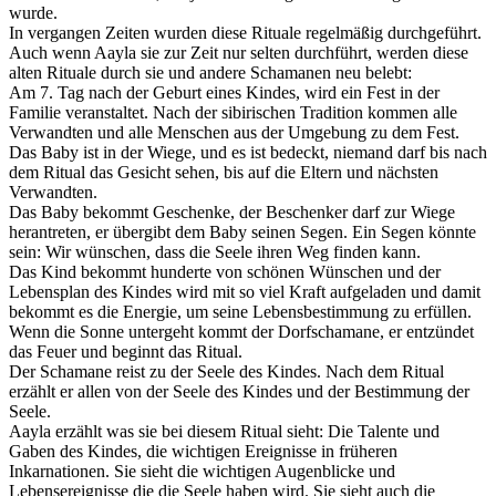
wurde.
In vergangen Zeiten wurden diese Rituale regelmäßig durchgeführt.
Auch wenn Aayla sie zur Zeit nur selten durchführt, werden diese
alten Rituale durch sie und andere Schamanen neu belebt:
Am 7. Tag nach der Geburt eines Kindes, wird ein Fest in der
Familie veranstaltet. Nach der sibirischen Tradition kommen alle
Verwandten und alle Menschen aus der Umgebung zu dem Fest.
Das Baby ist in der Wiege, und es ist bedeckt, niemand darf bis nach
dem Ritual das Gesicht sehen, bis auf die Eltern und nächsten
Verwandten.
Das Baby bekommt Geschenke, der Beschenker darf zur Wiege
herantreten, er übergibt dem Baby seinen Segen. Ein Segen könnte
sein: Wir wünschen, dass die Seele ihren Weg finden kann.
Das Kind bekommt hunderte von schönen Wünschen und der
Lebensplan des Kindes wird mit so viel Kraft aufgeladen und damit
bekommt es die Energie, um seine Lebensbestimmung zu erfüllen.
Wenn die Sonne untergeht kommt der Dorfschamane, er entzündet
das Feuer und beginnt das Ritual.
Der Schamane reist zu der Seele des Kindes. Nach dem Ritual
erzählt er allen von der Seele des Kindes und der Bestimmung der
Seele.
Aayla erzählt was sie bei diesem Ritual sieht: Die Talente und
Gaben des Kindes, die wichtigen Ereignisse in früheren
Inkarnationen. Sie sieht die wichtigen Augenblicke und
Lebensereignisse die die Seele haben wird. Sie sieht auch die