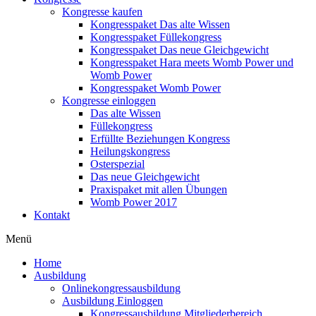
Kongresse kaufen
Kongresspaket Das alte Wissen
Kongresspaket Füllekongress
Kongresspaket Das neue Gleichgewicht
Kongresspaket Hara meets Womb Power und
Womb Power
Kongresspaket Womb Power
Kongresse einloggen
Das alte Wissen
Füllekongress
Erfüllte Beziehungen Kongress
Heilungskongress
Osterspezial
Das neue Gleichgewicht
Praxispaket mit allen Übungen
Womb Power 2017
Kontakt
Menü
Home
Ausbildung
Onlinekongressausbildung
Ausbildung Einloggen
Kongressausbildung Mitgliederbereich