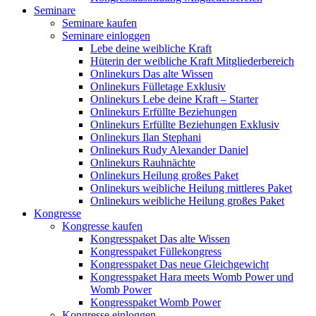
Seminare
Seminare kaufen
Seminare einloggen
Lebe deine weibliche Kraft
Hüterin der weibliche Kraft Mitgliederbereich
Onlinekurs Das alte Wissen
Onlinekurs Fülletage Exklusiv
Onlinekurs Lebe deine Kraft – Starter
Onlinekurs Erfüllte Beziehungen
Onlinekurs Erfüllte Beziehungen Exklusiv
Onlinekurs Ilan Stephani
Onlinekurs Rudy Alexander Daniel
Onlinekurs Rauhnächte
Onlinekurs Heilung großes Paket
Onlinekurs weibliche Heilung mittleres Paket
Onlinekurs weibliche Heilung großes Paket
Kongresse
Kongresse kaufen
Kongresspaket Das alte Wissen
Kongresspaket Füllekongress
Kongresspaket Das neue Gleichgewicht
Kongresspaket Hara meets Womb Power und
Womb Power
Kongresspaket Womb Power
Kongresse einloggen