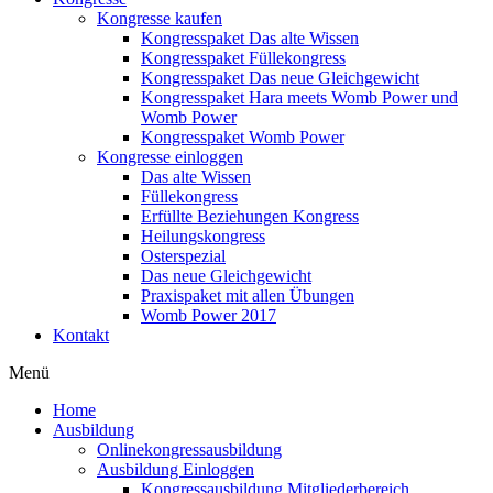
Kongresse kaufen
Kongresspaket Das alte Wissen
Kongresspaket Füllekongress
Kongresspaket Das neue Gleichgewicht
Kongresspaket Hara meets Womb Power und
Womb Power
Kongresspaket Womb Power
Kongresse einloggen
Das alte Wissen
Füllekongress
Erfüllte Beziehungen Kongress
Heilungskongress
Osterspezial
Das neue Gleichgewicht
Praxispaket mit allen Übungen
Womb Power 2017
Kontakt
Menü
Home
Ausbildung
Onlinekongressausbildung
Ausbildung Einloggen
Kongressausbildung Mitgliederbereich