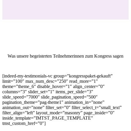
Was unsere begeisterten Teilnehmerinnen zum Kongress sagen
[indeed-my-testimonials-vc group=”kongresspaket-gekauft”
limit=”100″ max_num_desc=”250″ read_more=”1″
theme=”theme_6″ disable_hover=”1″ align_center=”0″
columns=”3″ slider_set=”1″ items_per_slide=”3″
slide_speed=”7000″ slide_pagination_speed=”500″
pagination_theme=”pag-theme1″ animation_in=”none”
animation_out=”none” filter_set=”0″ filter_select_t=”small_text”
filter_align=”left” layout_mode=”masonry” page_inside=”0″
inside_template=”IMTST_PAGE_TEMPLATE”
tmst_custom_href=”0″]