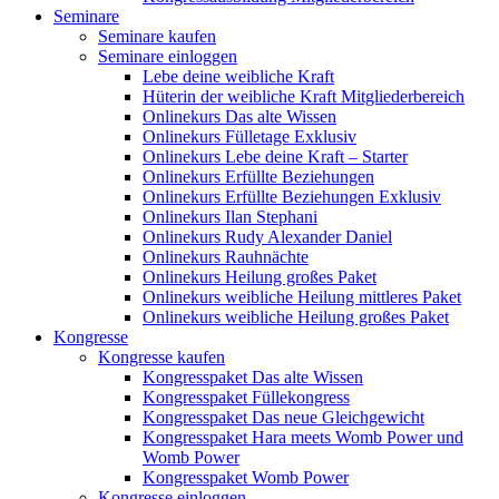
Seminare
Seminare kaufen
Seminare einloggen
Lebe deine weibliche Kraft
Hüterin der weibliche Kraft Mitgliederbereich
Onlinekurs Das alte Wissen
Onlinekurs Fülletage Exklusiv
Onlinekurs Lebe deine Kraft – Starter
Onlinekurs Erfüllte Beziehungen
Onlinekurs Erfüllte Beziehungen Exklusiv
Onlinekurs Ilan Stephani
Onlinekurs Rudy Alexander Daniel
Onlinekurs Rauhnächte
Onlinekurs Heilung großes Paket
Onlinekurs weibliche Heilung mittleres Paket
Onlinekurs weibliche Heilung großes Paket
Kongresse
Kongresse kaufen
Kongresspaket Das alte Wissen
Kongresspaket Füllekongress
Kongresspaket Das neue Gleichgewicht
Kongresspaket Hara meets Womb Power und
Womb Power
Kongresspaket Womb Power
Kongresse einloggen