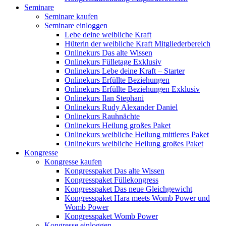
Seminare
Seminare kaufen
Seminare einloggen
Lebe deine weibliche Kraft
Hüterin der weibliche Kraft Mitgliederbereich
Onlinekurs Das alte Wissen
Onlinekurs Fülletage Exklusiv
Onlinekurs Lebe deine Kraft – Starter
Onlinekurs Erfüllte Beziehungen
Onlinekurs Erfüllte Beziehungen Exklusiv
Onlinekurs Ilan Stephani
Onlinekurs Rudy Alexander Daniel
Onlinekurs Rauhnächte
Onlinekurs Heilung großes Paket
Onlinekurs weibliche Heilung mittleres Paket
Onlinekurs weibliche Heilung großes Paket
Kongresse
Kongresse kaufen
Kongresspaket Das alte Wissen
Kongresspaket Füllekongress
Kongresspaket Das neue Gleichgewicht
Kongresspaket Hara meets Womb Power und
Womb Power
Kongresspaket Womb Power
Kongresse einloggen