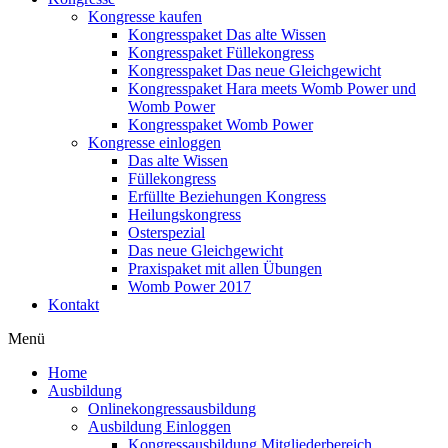
Kongresse kaufen
Kongresspaket Das alte Wissen
Kongresspaket Füllekongress
Kongresspaket Das neue Gleichgewicht
Kongresspaket Hara meets Womb Power und
Womb Power
Kongresspaket Womb Power
Kongresse einloggen
Das alte Wissen
Füllekongress
Erfüllte Beziehungen Kongress
Heilungskongress
Osterspezial
Das neue Gleichgewicht
Praxispaket mit allen Übungen
Womb Power 2017
Kontakt
Menü
Home
Ausbildung
Onlinekongressausbildung
Ausbildung Einloggen
Kongressausbildung Mitgliederbereich