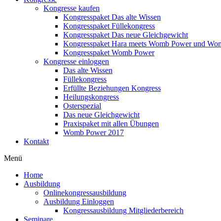
Kongresse kaufen
Kongresspaket Das alte Wissen
Kongresspaket Füllekongress
Kongresspaket Das neue Gleichgewicht
Kongresspaket Hara meets Womb Power und Wo
Kongresspaket Womb Power
Kongresse einloggen
Das alte Wissen
Füllekongress
Erfüllte Beziehungen Kongress
Heilungskongress
Osterspezial
Das neue Gleichgewicht
Praxispaket mit allen Übungen
Womb Power 2017
Kontakt
Menü
Home
Ausbildung
Onlinekongressausbildung
Ausbildung Einloggen
Kongressausbildung Mitgliederbereich
Seminare