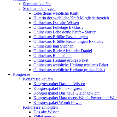
Seminare kaufen
Seminare einloggen
Lebe deine weibliche Kraft
Hüterin der weibliche Kraft Mitgliederbereich
Onlinekurs Das alte Wissen
Onlinekurs Fülletage Exklusiv
Onlinekurs Lebe deine Kraft – Starter
Onlinekurs Erfüllte Beziehungen
Onlinekurs Erfüllte Beziehungen Exklusiv
Onlinekurs Ilan Stephani
Onlinekurs Rudy Alexander Daniel
Onlinekurs Rauhnächte
Onlinekurs Heilung großes Paket
Onlinekurs weibliche Heilung mittleres Paket
Onlinekurs weibliche Heilung großes Paket
Kongresse
Kongresse kaufen
Kongresspaket Das alte Wissen
Kongresspaket Füllekongress
Kongresspaket Das neue Gleichgewicht
Kongresspaket Hara meets Womb Power und Wo
Kongresspaket Womb Power
Kongresse einloggen
Das alte Wissen
Füllekongress