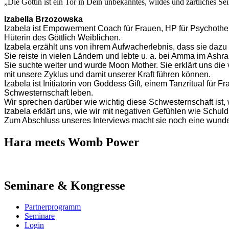
„Die Göttin ist ein Tor in Dein unbekanntes, wildes und zärtliches Se
Izabella Brzozowska
Izabela ist Empowerment Coach für Frauen, HP für Psychother
Hüterin des Göttlich Weiblichen.
Izabela erzählt uns von ihrem Aufwacherlebnis, dass sie dazu 
Sie reiste in vielen Ländern und lebte u. a. bei Amma im Ashr
Sie suchte weiter und wurde Moon Mother. Sie erklärt uns die
mit unsere Zyklus und damit unserer Kraft führen können.
Izabela ist Initiatorin von Goddess Gift, einem Tanzritual fü
Schwesternschaft leben.
Wir sprechen darüber wie wichtig diese Schwesternschaft ist
Izabela erklärt uns, wie wir mit negativen Gefühlen wie Sc
Zum Abschluss unseres Interviews macht sie noch eine wunder
Hara meets Womb Power
Seminare & Kongresse
Partnerprogramm
Seminare
Login