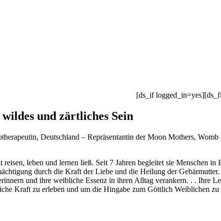
[ds_if logged_in=yes][ds_f
 wildes und zärtliches Sein
herapeutin, Deutschland – Repräsentantin der Moon Mothers, Womb Hea
lt reisen, leben und lernen ließ. Seit 7 Jahren begleitet sie Menschen
mächtigung durch die Kraft der Liebe und die Heilung der Gebärmutter. S
innern und ihre weibliche Essenz in ihren Alltag verankern. . . Ihre L
iche Kraft zu erleben und um die Hingabe zum Göttlich Weiblichen zu 