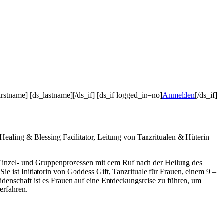
irstname] [ds_lastname][/ds_if] [ds_if logged_in=no]
Anmelden
[/ds_if]
ling & Blessing Facilitator, Leitung von Tanzritualen & Hüterin
 in Einzel- und Gruppenprozessen mit dem Ruf nach der Heilung des
ie ist Initiatorin von Goddess Gift, Tanzrituale für Frauen, einem 9 –
eidenschaft ist es Frauen auf eine Entdeckungsreise zu führen, um
erfahren.