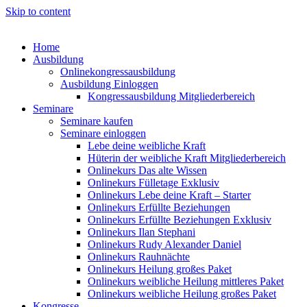
Skip to content
Home
Ausbildung
Onlinekongressausbildung
Ausbildung Einloggen
Kongressausbildung Mitgliederbereich
Seminare
Seminare kaufen
Seminare einloggen
Lebe deine weibliche Kraft
Hüterin der weibliche Kraft Mitgliederbereich
Onlinekurs Das alte Wissen
Onlinekurs Fülletage Exklusiv
Onlinekurs Lebe deine Kraft – Starter
Onlinekurs Erfüllte Beziehungen
Onlinekurs Erfüllte Beziehungen Exklusiv
Onlinekurs Ilan Stephani
Onlinekurs Rudy Alexander Daniel
Onlinekurs Rauhnächte
Onlinekurs Heilung großes Paket
Onlinekurs weibliche Heilung mittleres Paket
Onlinekurs weibliche Heilung großes Paket
Kongresse