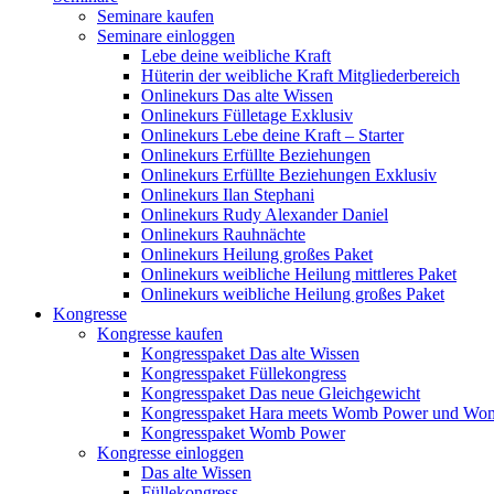
Seminare kaufen
Seminare einloggen
Lebe deine weibliche Kraft
Hüterin der weibliche Kraft Mitgliederbereich
Onlinekurs Das alte Wissen
Onlinekurs Fülletage Exklusiv
Onlinekurs Lebe deine Kraft – Starter
Onlinekurs Erfüllte Beziehungen
Onlinekurs Erfüllte Beziehungen Exklusiv
Onlinekurs Ilan Stephani
Onlinekurs Rudy Alexander Daniel
Onlinekurs Rauhnächte
Onlinekurs Heilung großes Paket
Onlinekurs weibliche Heilung mittleres Paket
Onlinekurs weibliche Heilung großes Paket
Kongresse
Kongresse kaufen
Kongresspaket Das alte Wissen
Kongresspaket Füllekongress
Kongresspaket Das neue Gleichgewicht
Kongresspaket Hara meets Womb Power und Wo
Kongresspaket Womb Power
Kongresse einloggen
Das alte Wissen
Füllekongress