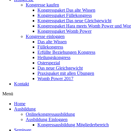
Kongresse kaufen
Kongresspaket Das alte Wissen
Kongresspaket Füllekongress
Kongresspaket Das neue Gleichgewicht
Kongresspaket Hara meets Womb Power und Wo
Kongresspaket Womb Power
Kongresse einloggen
Das alte Wissen
Füllekongress
Erfüllte Beziehungen Kongress
Heilungskongress
Osterspezial
Das neue Gleichgewicht
Praxispaket mit allen Übungen
Womb Power 2017
Kontakt
Menü
Home
Ausbildung
Onlinekongressausbildung
Ausbildung Einloggen
Kongressausbildung Mitgliederbereich
Seminare