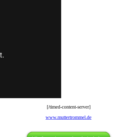
[/timed-content-server]
www.muttertrommel.de