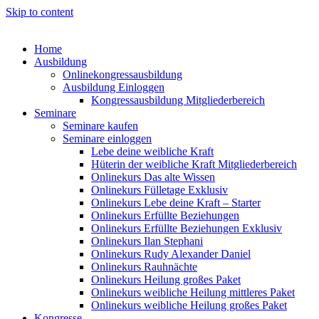
Skip to content
Home
Ausbildung
Onlinekongressausbildung
Ausbildung Einloggen
Kongressausbildung Mitgliederbereich
Seminare
Seminare kaufen
Seminare einloggen
Lebe deine weibliche Kraft
Hüterin der weibliche Kraft Mitgliederbereich
Onlinekurs Das alte Wissen
Onlinekurs Fülletage Exklusiv
Onlinekurs Lebe deine Kraft – Starter
Onlinekurs Erfüllte Beziehungen
Onlinekurs Erfüllte Beziehungen Exklusiv
Onlinekurs Ilan Stephani
Onlinekurs Rudy Alexander Daniel
Onlinekurs Rauhnächte
Onlinekurs Heilung großes Paket
Onlinekurs weibliche Heilung mittleres Paket
Onlinekurs weibliche Heilung großes Paket
Kongresse