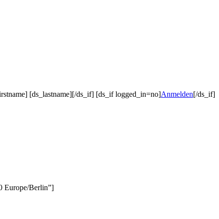
irstname] [ds_lastname][/ds_if] [ds_if logged_in=no]
Anmelden
[/ds_if]
0 Europe/Berlin”]