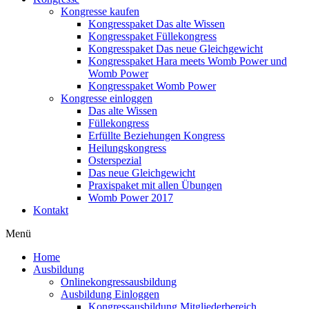
Kongresse kaufen
Kongresspaket Das alte Wissen
Kongresspaket Füllekongress
Kongresspaket Das neue Gleichgewicht
Kongresspaket Hara meets Womb Power und
Womb Power
Kongresspaket Womb Power
Kongresse einloggen
Das alte Wissen
Füllekongress
Erfüllte Beziehungen Kongress
Heilungskongress
Osterspezial
Das neue Gleichgewicht
Praxispaket mit allen Übungen
Womb Power 2017
Kontakt
Menü
Home
Ausbildung
Onlinekongressausbildung
Ausbildung Einloggen
Kongressausbildung Mitgliederbereich