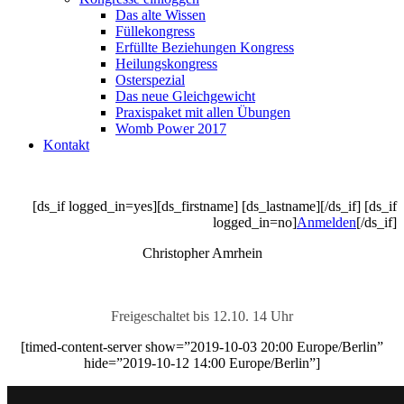
Das alte Wissen
Füllekongress
Erfüllte Beziehungen Kongress
Heilungskongress
Osterspezial
Das neue Gleichgewicht
Praxispaket mit allen Übungen
Womb Power 2017
Kontakt
[ds_if logged_in=yes][ds_firstname] [ds_lastname][/ds_if] [ds_if
logged_in=no]
Anmelden
[/ds_if]
Christopher Amrhein
Freigeschaltet bis 12.10. 14 Uhr
[timed-content-server show=”2019-10-03 20:00 Europe/Berlin”
hide=”2019-10-12 14:00 Europe/Berlin”]