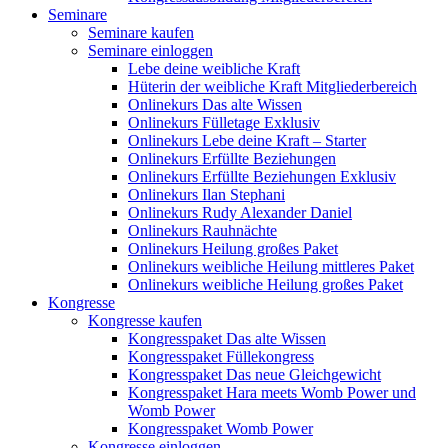
Seminare
Seminare kaufen
Seminare einloggen
Lebe deine weibliche Kraft
Hüterin der weibliche Kraft Mitgliederbereich
Onlinekurs Das alte Wissen
Onlinekurs Fülletage Exklusiv
Onlinekurs Lebe deine Kraft – Starter
Onlinekurs Erfüllte Beziehungen
Onlinekurs Erfüllte Beziehungen Exklusiv
Onlinekurs Ilan Stephani
Onlinekurs Rudy Alexander Daniel
Onlinekurs Rauhnächte
Onlinekurs Heilung großes Paket
Onlinekurs weibliche Heilung mittleres Paket
Onlinekurs weibliche Heilung großes Paket
Kongresse
Kongresse kaufen
Kongresspaket Das alte Wissen
Kongresspaket Füllekongress
Kongresspaket Das neue Gleichgewicht
Kongresspaket Hara meets Womb Power und
Womb Power
Kongresspaket Womb Power
Kongresse einloggen