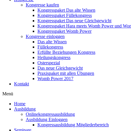
Kongresse kaufen
Kongresspaket Das alte Wissen
Kongresspaket Füllekongress
Kongresspaket Das neue Gleichgewicht
Kongresspaket Hara meets Womb Power und Wo
Kongresspaket Womb Power
Kongresse einloggen
Das alte Wissen
Füllekongress
Erfüllte Beziehungen Kongress
Heilungskongress
Osterspezial
Das neue Gleichgewicht
Praxispaket mit allen Übungen
Womb Power 2017
Kontakt
Menü
Home
Ausbildung
Onlinekongressausbildung
Ausbildung Einloggen
Kongressausbildung Mitgliederbereich
Seminare