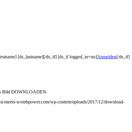
irstname] [ds_lastname][/ds_if] [ds_if logged_in=no]
Anmelden
[/ds_if]
f das Bild DOWNLOADEN.
hara-meets-wombpower.com/wp-content/uploads/2017/12/download-