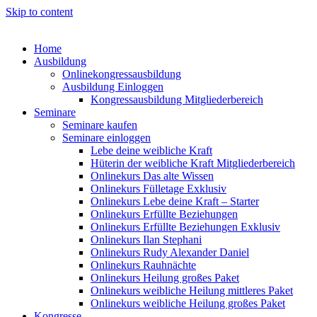
Skip to content
Home
Ausbildung
Onlinekongressausbildung
Ausbildung Einloggen
Kongressausbildung Mitgliederbereich
Seminare
Seminare kaufen
Seminare einloggen
Lebe deine weibliche Kraft
Hüterin der weibliche Kraft Mitgliederbereich
Onlinekurs Das alte Wissen
Onlinekurs Fülletage Exklusiv
Onlinekurs Lebe deine Kraft – Starter
Onlinekurs Erfüllte Beziehungen
Onlinekurs Erfüllte Beziehungen Exklusiv
Onlinekurs Ilan Stephani
Onlinekurs Rudy Alexander Daniel
Onlinekurs Rauhnächte
Onlinekurs Heilung großes Paket
Onlinekurs weibliche Heilung mittleres Paket
Onlinekurs weibliche Heilung großes Paket
Kongresse