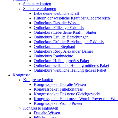
Seminare kaufen
Seminare einloggen
Lebe deine weibliche Kraft
Hüterin der weibliche Kraft Mitgliederbereich
Onlinekurs Das alte Wissen
Onlinekurs Fülletage Exklusiv
Onlinekurs Lebe deine Kraft – Starter
Onlinekurs Erfüllte Beziehungen
Onlinekurs Erfüllte Beziehungen Exklusiv
Onlinekurs Ilan Stephani
Onlinekurs Rudy Alexander Daniel
Onlinekurs Rauhnächte
Onlinekurs Heilung großes Paket
Onlinekurs weibliche Heilung mittleres Paket
Onlinekurs weibliche Heilung großes Paket
Kongresse
Kongresse kaufen
Kongresspaket Das alte Wissen
Kongresspaket Füllekongress
Kongresspaket Das neue Gleichgewicht
Kongresspaket Hara meets Womb Power und Wo
Kongresspaket Womb Power
Kongresse einloggen
Das alte Wissen
Füllekongress