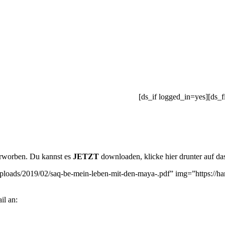
[ds_if logged_in=yes][ds_f
rworben. Du kannst es
JETZT
downloaden, klicke hier drunter au
ploads/2019/02/saq-be-mein-leben-mit-den-maya-.pdf” img=”https://
il an: