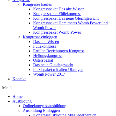
Kongresse kaufen
Kongresspaket Das alte Wissen
Kongresspaket Füllekongress
Kongresspaket Das neue Gleichgewicht
Kongresspaket Hara meets Womb Power und
Womb Power
Kongresspaket Womb Power
Kongresse einloggen
Das alte Wissen
Füllekongress
Erfüllte Beziehungen Kongress
Heilungskongress
Osterspezial
Das neue Gleichgewicht
Praxispaket mit allen Übungen
Womb Power 2017
Kontakt
Menü
Home
Ausbildung
Onlinekongressausbildung
Ausbildung Einloggen
Kongressausbildung Mitgliederbereich