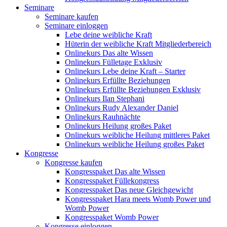
Seminare
Seminare kaufen
Seminare einloggen
Lebe deine weibliche Kraft
Hüterin der weibliche Kraft Mitgliederbereich
Onlinekurs Das alte Wissen
Onlinekurs Fülletage Exklusiv
Onlinekurs Lebe deine Kraft – Starter
Onlinekurs Erfüllte Beziehungen
Onlinekurs Erfüllte Beziehungen Exklusiv
Onlinekurs Ilan Stephani
Onlinekurs Rudy Alexander Daniel
Onlinekurs Rauhnächte
Onlinekurs Heilung großes Paket
Onlinekurs weibliche Heilung mittleres Paket
Onlinekurs weibliche Heilung großes Paket
Kongresse
Kongresse kaufen
Kongresspaket Das alte Wissen
Kongresspaket Füllekongress
Kongresspaket Das neue Gleichgewicht
Kongresspaket Hara meets Womb Power und
Womb Power
Kongresspaket Womb Power
Kongresse einloggen