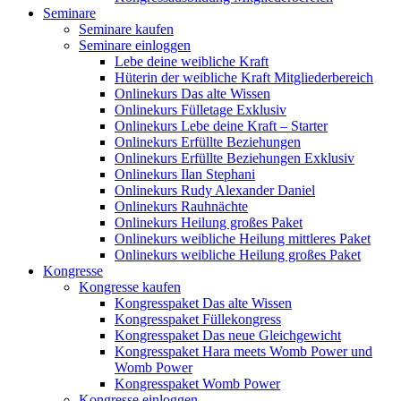
Seminare
Seminare kaufen
Seminare einloggen
Lebe deine weibliche Kraft
Hüterin der weibliche Kraft Mitgliederbereich
Onlinekurs Das alte Wissen
Onlinekurs Fülletage Exklusiv
Onlinekurs Lebe deine Kraft – Starter
Onlinekurs Erfüllte Beziehungen
Onlinekurs Erfüllte Beziehungen Exklusiv
Onlinekurs Ilan Stephani
Onlinekurs Rudy Alexander Daniel
Onlinekurs Rauhnächte
Onlinekurs Heilung großes Paket
Onlinekurs weibliche Heilung mittleres Paket
Onlinekurs weibliche Heilung großes Paket
Kongresse
Kongresse kaufen
Kongresspaket Das alte Wissen
Kongresspaket Füllekongress
Kongresspaket Das neue Gleichgewicht
Kongresspaket Hara meets Womb Power und
Womb Power
Kongresspaket Womb Power
Kongresse einloggen