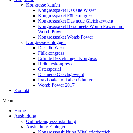
Kongresse kaufen
Kongresspaket Das alte Wissen
Kongresspaket Füllekongress
Kongresspaket Das neue Gleichgewicht
Kongresspaket Hara meets Womb Power und
Womb Power
Kongresspaket Womb Power
Kongresse einloggen
Das alte Wissen
Füllekongress
Erfüllte Beziehungen Kongress
Heilungskongress
Osterspezial
Das neue Gleichgewicht
Praxispaket mit allen Übungen
Womb Power 2017
Kontakt
Menü
Home
Ausbildung
Onlinekongressausbildung
Ausbildung Einloggen
Kongressausbildung Mitgliederbereich