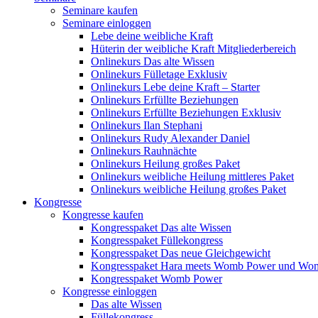
Seminare kaufen
Seminare einloggen
Lebe deine weibliche Kraft
Hüterin der weibliche Kraft Mitgliederbereich
Onlinekurs Das alte Wissen
Onlinekurs Fülletage Exklusiv
Onlinekurs Lebe deine Kraft – Starter
Onlinekurs Erfüllte Beziehungen
Onlinekurs Erfüllte Beziehungen Exklusiv
Onlinekurs Ilan Stephani
Onlinekurs Rudy Alexander Daniel
Onlinekurs Rauhnächte
Onlinekurs Heilung großes Paket
Onlinekurs weibliche Heilung mittleres Paket
Onlinekurs weibliche Heilung großes Paket
Kongresse
Kongresse kaufen
Kongresspaket Das alte Wissen
Kongresspaket Füllekongress
Kongresspaket Das neue Gleichgewicht
Kongresspaket Hara meets Womb Power und Wo
Kongresspaket Womb Power
Kongresse einloggen
Das alte Wissen
Füllekongress