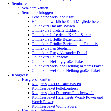
Seminare
Seminare kaufen
Seminare einloggen
Lebe deine weibliche Kraft
Hüterin der weibliche Kraft Mitgliederbereich
Onlinekurs Das alte Wissen
Onlinekurs Fülletage Exklusiv
Onlinekurs Lebe deine Kraft – Starter
Onlinekurs Erfüllte Beziehungen
Onlinekurs Erfüllte Beziehungen Exklusiv
Onlinekurs Ilan Stephani
Onlinekurs Rudy Alexander Daniel
Onlinekurs Rauhnächte
Onlinekurs Heilung großes Paket
Onlinekurs weibliche Heilung mittleres Paket
Onlinekurs weibliche Heilung großes Paket
Kongresse
Kongresse kaufen
Kongresspaket Das alte Wissen
Kongresspaket Füllekongress
Kongresspaket Das neue Gleichgewicht
Kongresspaket Hara meets Womb Power und
Womb Power
Kongresspaket Womb Power
Kongresse einloggen