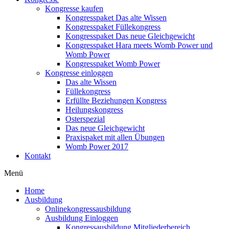
Kongresse kaufen
Kongresspaket Das alte Wissen
Kongresspaket Füllekongress
Kongresspaket Das neue Gleichgewicht
Kongresspaket Hara meets Womb Power und
Womb Power
Kongresspaket Womb Power
Kongresse einloggen
Das alte Wissen
Füllekongress
Erfüllte Beziehungen Kongress
Heilungskongress
Osterspezial
Das neue Gleichgewicht
Praxispaket mit allen Übungen
Womb Power 2017
Kontakt
Menü
Home
Ausbildung
Onlinekongressausbildung
Ausbildung Einloggen
Kongressausbildung Mitgliederbereich