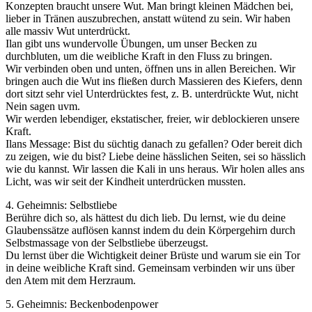
Konzepten braucht unsere Wut. Man bringt kleinen Mädchen bei,
lieber in Tränen auszubrechen, anstatt wütend zu sein. Wir haben
alle massiv Wut unterdrückt.
Ilan gibt uns wundervolle Übungen, um unser Becken zu
durchbluten, um die weibliche Kraft in den Fluss zu bringen.
Wir verbinden oben und unten, öffnen uns in allen Bereichen. Wir
bringen auch die Wut ins fließen durch Massieren des Kiefers, denn
dort sitzt sehr viel Unterdrücktes fest, z. B. unterdrückte Wut, nicht
Nein sagen uvm.
Wir werden lebendiger, ekstatischer, freier, wir deblockieren unsere
Kraft.
Ilans Message: Bist du süchtig danach zu gefallen? Oder bereit dich
zu zeigen, wie du bist? Liebe deine hässlichen Seiten, sei so hässlich
wie du kannst. Wir lassen die Kali in uns heraus. Wir holen alles ans
Licht, was wir seit der Kindheit unterdrücken mussten.
4. Geheimnis: Selbstliebe
Berühre dich so, als hättest du dich lieb. Du lernst, wie du deine
Glaubenssätze auflösen kannst indem du dein Körpergehirn durch
Selbstmassage von der Selbstliebe überzeugst.
Du lernst über die Wichtigkeit deiner Brüste und warum sie ein Tor
in deine weibliche Kraft sind. Gemeinsam verbinden wir uns über
den Atem mit dem Herzraum.
5. Geheimnis: Beckenbodenpower