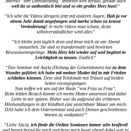
Internet “ihre Dienstleistung” anbieten weit heraus, gerade auch
weil du so authentisch bist und so ein großes Herz hast!
“
“Ich sehe die Videos übrigens jetzt mit anderen Augen.
Hab ja vor
einem Jahr damit angefangen und merke schon ne krasse
Veränderung!
Je mehr videos man schaut, desto
selbstverständlicher wird alles”
“Ich bleibe jetzt täglich dran und freue mich sie am Abend
anzusehen. Sie sind so transformativ und bewirken
Bewusstseinssprünge.
Mein Herz lebt wieder auf und beginnt in
Leichtigkeit zu tanzen
. Endlich”
“Das Seminar mit Aayla (Heilung der Generationen) hat
zu dem
Wunder geführt: ich habe mit meiner Mutter tief in mir Frieden
schließen können
. Dem sind Telefonate mit Tränen auf beiden
Seiten vorangegangen.
Nun treffen wir uns auf der Basis “von Frau zu Frau“.
Beim letzten Besuch konnte ich meine Mutter umarmen und dabei
Liebe in mir spüren. Bisher war da aufgrund der erlittenen
Misshandlungen in der Kindheit eine unsichtbare Mauer um mich.
DAS habe ich dem Osterseminar und auch Deinen geschriebenen
Worten zu verdanken!”
“Liebe Alicia,
ich finde die Online Seminare immer sehr kraftvoll
und berreichernd für mich und freue mich heute abend dabei sein zu