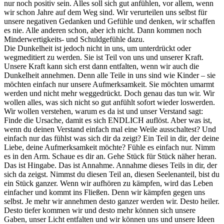
nur noch positiv sein. Alles soll sich gut anfühlen, vor allem, wenn
wir schon Jahre auf dem Weg sind. Wir verurteilen uns selbst für
unsere negativen Gedanken und Gefühle und denken, wir schaffen
es nie. Alle anderen schon, aber ich nicht. Dann kommen noch
Minderwertigkeits- und Schuldgefühle dazu.
Die Dunkelheit ist jedoch nicht in uns, um unterdrückt oder
wegmeditiert zu werden. Sie ist Teil von uns und unserer Kraft.
Unsere Kraft kann sich erst dann entfalten, wenn wir auch die
Dunkelheit annehmen. Denn alle Teile in uns sind wie Kinder – sie
möchten einfach nur unsere Aufmerksamkeit. Sie möchten umarmt
werden und nicht mehr weggedrückt. Doch genau das tun wir. Wir
wollen alles, was sich nicht so gut anfühlt sofort wieder loswerden.
Wir wollen verstehen, warum es da ist und unser Verstand sagt:
Finde die Ursache, damit es sich ENDLICH auflöst. Aber was ist,
wenn du deinen Verstand einfach mal eine Weile ausschaltest? Und
einfach nur das fühlst was sich dir da zeigt? Ein Teil in dir, der deine
Liebe, deine Aufmerksamkeit möchte? Fühle es einfach nur. Nimm
es in den Arm. Schaue es dir an. Gehe Stück für Stück näher heran.
Das ist Hingabe. Das ist Annahme. Annahme dieses Teils in dir, der
sich da zeigst. Nimmst du diesen Teil an, diesen Seelenanteil, bist du
ein Stück ganzer. Wenn wir aufhören zu kämpfen, wird das Leben
einfacher und kommt ins Fließen. Denn wir kämpfen gegen uns
selbst. Je mehr wir annehmen desto ganzer werden wir. Desto heiler.
Desto tiefer kommen wir und desto mehr können sich unsere
Gaben, unser Licht entfalten und wir können uns und unsere Ideen