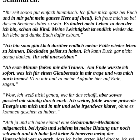
“Ihr seit soooo gut einfach himmlisch. Ich fühle mich ganz bei Euch
und
in mir geht mein ganzes Herz auf (heul)
. Ich freue mich so bei
diesem Seminar dabei zu sein.
Es ändert mein Leben zu dem der
ich bin, schon als Kind. Meine Leichtigkeit ist endlich wieder da.
Ich liebe und danke Euch dafür extrem.”
“Ich bin sooo glücklich darüber endlich meine Fülle wieder leben
zu können, Blockaden gelöst zu haben.
Ich kann Euch gar nicht
genug danken.
Ihr seid unersetzbar.”
“Ab erste Minute floßen mir die Tränen.
Am Ende wusste ich
sofort, was ich für einen Glaubensatz in mir trage und was mich
noch bremst
JA zu mir und zu meine Aufgabe hier auf Erde,
sagen.”
“Wow, ich weiß nicht genau, wie ihr das schafft,
aber sowas
passiert mir ständig durch euch
.
Ich weine, fühle warme präsente
Energie um mich und in mir und sehe irgendwas klarer
, ohne es
kommen gesehen zu haben.”
“Ach ja und ich habe einmal eine
Gebärmutter-Meditation
mitgemacht, bei Ayala und seitdem ist meine Blutung nur noch
schwach und ich habe fast keine Schmerzen mehr, der
Unterschied war so stark
, dass ich beim ersten Mal dachte, ich sei