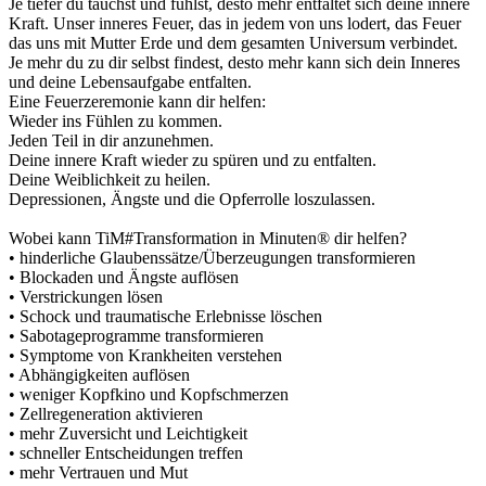
Je tiefer du tauchst und fühlst, desto mehr entfaltet sich deine innere
Kraft. Unser inneres Feuer, das in jedem von uns lodert, das Feuer
das uns mit Mutter Erde und dem gesamten Universum verbindet.
Je mehr du zu dir selbst findest, desto mehr kann sich dein Inneres
und deine Lebensaufgabe entfalten.
Eine Feuerzeremonie kann dir helfen:
Wieder ins Fühlen zu kommen.
Jeden Teil in dir anzunehmen.
Deine innere Kraft wieder zu spüren und zu entfalten.
Deine Weiblichkeit zu heilen.
Depressionen, Ängste und die Opferrolle loszulassen.
Wobei kann TiM#Transformation in Minuten® dir helfen?
• hinderliche Glaubenssätze/Überzeugungen transformieren
• Blockaden und Ängste auflösen
• Verstrickungen lösen
• Schock und traumatische Erlebnisse löschen
• Sabotageprogramme transformieren
• Symptome von Krankheiten verstehen
• Abhängigkeiten auflösen
• weniger Kopfkino und Kopfschmerzen
• Zellregeneration aktivieren
• mehr Zuversicht und Leichtigkeit
• schneller Entscheidungen treffen
• mehr Vertrauen und Mut