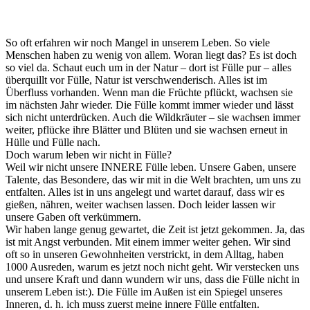
So oft erfahren wir noch Mangel in unserem Leben. So viele
Menschen haben zu wenig von allem. Woran liegt das? Es ist doch
so viel da. Schaut euch um in der Natur – dort ist Fülle pur – alles
überquillt vor Fülle, Natur ist verschwenderisch. Alles ist im
Überfluss vorhanden. Wenn man die Früchte pflückt, wachsen sie
im nächsten Jahr wieder. Die Fülle kommt immer wieder und lässt
sich nicht unterdrücken. Auch die Wildkräuter – sie wachsen immer
weiter, pflücke ihre Blätter und Blüten und sie wachsen erneut in
Hülle und Fülle nach.
Doch warum leben wir nicht in Fülle?
Weil wir nicht unsere INNERE Fülle leben. Unsere Gaben, unsere
Talente, das Besondere, das wir mit in die Welt brachten, um uns zu
entfalten. Alles ist in uns angelegt und wartet darauf, dass wir es
gießen, nähren, weiter wachsen lassen. Doch leider lassen wir
unsere Gaben oft verkümmern.
Wir haben lange genug gewartet, die Zeit ist jetzt gekommen. Ja, das
ist mit Angst verbunden. Mit einem immer weiter gehen. Wir sind
oft so in unseren Gewohnheiten verstrickt, in dem Alltag, haben
1000 Ausreden, warum es jetzt noch nicht geht. Wir verstecken uns
und unsere Kraft und dann wundern wir uns, dass die Fülle nicht in
unserem Leben ist:). Die Fülle im Außen ist ein Spiegel unseres
Inneren, d. h. ich muss zuerst meine innere Fülle entfalten.