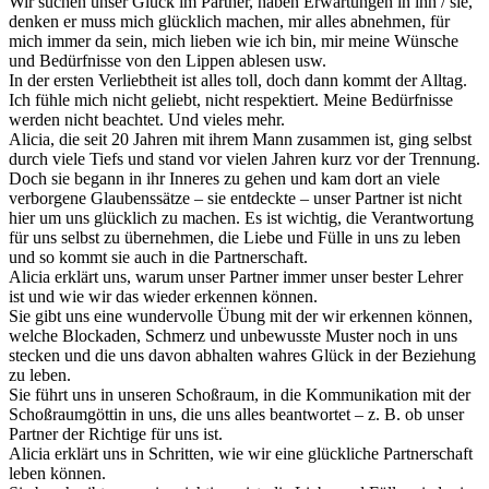
Wir suchen unser Glück im Partner, haben Erwartungen in ihn / sie,
denken er muss mich glücklich machen, mir alles abnehmen, für
mich immer da sein, mich lieben wie ich bin, mir meine Wünsche
und Bedürfnisse von den Lippen ablesen usw.
In der ersten Verliebtheit ist alles toll, doch dann kommt der Alltag.
Ich fühle mich nicht geliebt, nicht respektiert. Meine Bedürfnisse
werden nicht beachtet. Und vieles mehr.
Alicia, die seit 20 Jahren mit ihrem Mann zusammen ist, ging selbst
durch viele Tiefs und stand vor vielen Jahren kurz vor der Trennung.
Doch sie begann in ihr Inneres zu gehen und kam dort an viele
verborgene Glaubenssätze – sie entdeckte – unser Partner ist nicht
hier um uns glücklich zu machen. Es ist wichtig, die Verantwortung
für uns selbst zu übernehmen, die Liebe und Fülle in uns zu leben
und so kommt sie auch in die Partnerschaft.
Alicia erklärt uns, warum unser Partner immer unser bester Lehrer
ist und wie wir das wieder erkennen können.
Sie gibt uns eine wundervolle Übung mit der wir erkennen können,
welche Blockaden, Schmerz und unbewusste Muster noch in uns
stecken und die uns davon abhalten wahres Glück in der Beziehung
zu leben.
Sie führt uns in unseren Schoßraum, in die Kommunikation mit der
Schoßraumgöttin in uns, die uns alles beantwortet – z. B. ob unser
Partner der Richtige für uns ist.
Alicia erklärt uns in Schritten, wie wir eine glückliche Partnerschaft
leben können.