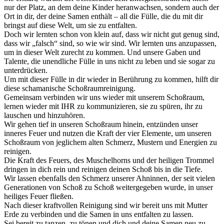
nur der Platz, an dem deine Kinder heranwachsen, sondern auch der
Ort in dir, der deine Samen enthält – all die Fülle, die du mit dir
bringst auf diese Welt, um sie zu entfalten.
Doch wir lernten schon von klein auf, dass wir nicht gut genug sind,
dass wir „falsch“ sind, so wie wir sind. Wir lernten uns anzupassen,
um in dieser Welt zurecht zu kommen. Und unsere Gaben und
Talente, die unendliche Fülle in uns nicht zu leben und sie sogar zu
unterdrücken.
Um mit dieser Fülle in dir wieder in Berührung zu kommen, hilft dir
diese schamanische Schoßraumreinigung.
Gemeinsam verbinden wir uns wieder mit unserem Schoßraum,
lernen wieder mit IHR zu kommunizieren, sie zu spüren, ihr zu
lauschen und hinzuhören.
Wir gehen tief in unseren Schoßraum hinein, entzünden unser
inneres Feuer und nutzen die Kraft der vier Elemente, um unseren
Schoßraum von jeglichem alten Schmerz, Mustern und Energien zu
reinigen.
Die Kraft des Feuers, des Muschelhorns und der heiligen Trommel
dringen in dich rein und reinigen deinen Schoß bis in die Tiefe.
Wir lassen ebenfalls den Schmerz unserer Ahninnen, der seit vielen
Generationen von Schoß zu Schoß weitergegeben wurde, in unser
heiliges Feuer fließen.
Nach dieser kraftvollen Reinigung sind wir bereit uns mit Mutter
Erde zu verbinden und die Samen in uns entfalten zu lassen.
Sei bereit zu tanzen, zu tönen und dich und deine Samen neu zu