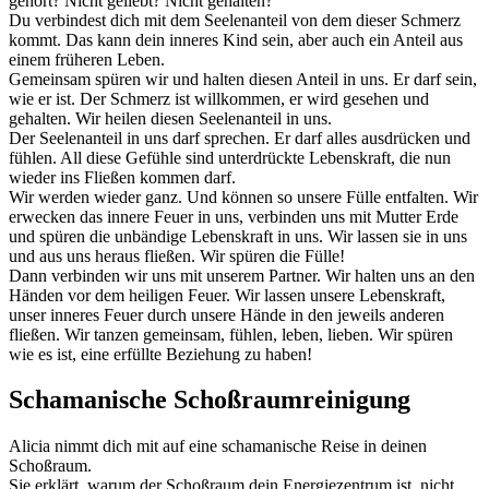
gehört? Nicht geliebt? Nicht gehalten?
Du verbindest dich mit dem Seelenanteil von dem dieser Schmerz
kommt. Das kann dein inneres Kind sein, aber auch ein Anteil aus
einem früheren Leben.
Gemeinsam spüren wir und halten diesen Anteil in uns. Er darf sein,
wie er ist. Der Schmerz ist willkommen, er wird gesehen und
gehalten. Wir heilen diesen Seelenanteil in uns.
Der Seelenanteil in uns darf sprechen. Er darf alles ausdrücken und
fühlen. All diese Gefühle sind unterdrückte Lebenskraft, die nun
wieder ins Fließen kommen darf.
Wir werden wieder ganz. Und können so unsere Fülle entfalten. Wir
erwecken das innere Feuer in uns, verbinden uns mit Mutter Erde
und spüren die unbändige Lebenskraft in uns. Wir lassen sie in uns
und aus uns heraus fließen. Wir spüren die Fülle!
Dann verbinden wir uns mit unserem Partner. Wir halten uns an den
Händen vor dem heiligen Feuer. Wir lassen unsere Lebenskraft,
unser inneres Feuer durch unsere Hände in den jeweils anderen
fließen. Wir tanzen gemeinsam, fühlen, leben, lieben. Wir spüren
wie es ist, eine erfüllte Beziehung zu haben!
Schamanische Schoßraumreinigung
Alicia nimmt dich mit auf eine schamanische Reise in deinen
Schoßraum.
Sie erklärt, warum der Schoßraum dein Energiezentrum ist, nicht