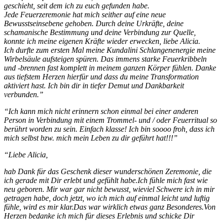
geschieht, seit dem ich zu euch gefunden habe.
Jede Feuerzeremonie hat mich seither auf eine neue
Bewusstseinsebene gehoben. Durch deine Urkräfte, deine
schamanische Bestimmung und deine Verbindung zur Quelle,
konnte ich meine eigenen Kräfte wieder erwecken, liebe Alicia.
Ich durfte zum ersten Mal meine Kundalini Schlangenenergie meine
Wirbelsäule aufsteigen spüren. Das immens starke Feuerkribbeln
und -brennen fast komplett in meinem ganzen Körper fühlen. Danke
aus tiefstem Herzen hierfür und dass du meine Transformation
aktiviert hast. Ich bin dir in tiefer Demut und Dankbarkeit
verbunden.”
“Ich kann mich nicht erinnern schon einmal bei einer anderen
Person in Verbindung mit einem Trommel- und / oder Feuerritual so
berührt worden zu sein. Einfach klasse! Ich bin soooo froh, dass ich
mich selbst bzw. mich mein Leben zu dir geführt hat!!!”
“Liebe Alicia,
hab Dank für das Geschenk dieser wunderschönen Zeremonie, die
ich gerade mit Dir erlebt und gefühlt habe.Ich fühle mich fast wie
neu geboren. Mir war gar nicht bewusst, wieviel Schwere ich in mir
getragen habe, doch jetzt, wo ich mich auf einmal leicht und luftig
fühle, wird es mir klar.Das war wirklich etwas ganz Besonderes.Von
Herzen bedanke ich mich für dieses Erlebnis und schicke Dir