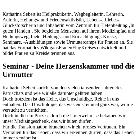
Katharina Sebert ist Heilpraktikerin, Wegbegleiterin, Lehrerin,
Autorin, Heilungs- und Friedensaktivistin, Lebens-, Liebes-,
Glücksforscherin und Inhaberin vom Zentrum für Tiefenheilung ‚In
guten Händen‘. Sie begleiten Menschen auf ihrem Medizinpfad und
Heilungsweg, bietet Heilungs- und Ermächtigungs-Kreise, -
Seminare, -Ausbildungen sowie Urmuttercamps für Frauen an. Sie
hat das Format des WildgansFrauenFlugKreises entwickelt und
bildet Frauen zu Kreisleiterinnen aus.
Seminar - Deine Herzenskammer und die
Urmutter
Katharina Sebert spricht von den vielen tausenden Jahren des
Patriachats und wie wir alle darunter gelitten haben.
Doch trotzdem ist das Heile, das Unschuldige, Reine in uns
enthalten. Das Unschuldige, das was einst einmal ganz war, wurde
versucht zu vernichten.
Doch in diesem Prozess durch die Unterweltreise bekamen wir
unser Medizingeschenk, das wir hüten dürfen.
Für die Transformation brauchen wir ein großes Vertrauen. Ein
Vertrauen für das Leben, dass wir erkennen dürfen, dass das Leben
immer genährt ist.