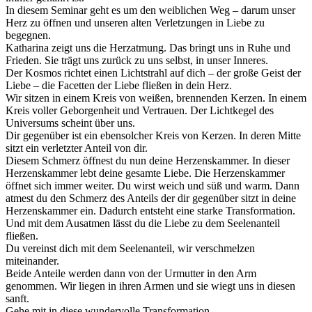
In diesem Seminar geht es um den weiblichen Weg – darum unser
Herz zu öffnen und unseren alten Verletzungen in Liebe zu
begegnen.
Katharina zeigt uns die Herzatmung. Das bringt uns in Ruhe und
Frieden. Sie trägt uns zurück zu uns selbst, in unser Inneres.
Der Kosmos richtet einen Lichtstrahl auf dich – der große Geist der
Liebe – die Facetten der Liebe fließen in dein Herz.
Wir sitzen in einem Kreis von weißen, brennenden Kerzen. In einem
Kreis voller Geborgenheit und Vertrauen. Der Lichtkegel des
Universums scheint über uns.
Dir gegenüber ist ein ebensolcher Kreis von Kerzen. In deren Mitte
sitzt ein verletzter Anteil von dir.
Diesem Schmerz öffnest du nun deine Herzenskammer. In dieser
Herzenskammer lebt deine gesamte Liebe. Die Herzenskammer
öffnet sich immer weiter. Du wirst weich und süß und warm. Dann
atmest du den Schmerz des Anteils der dir gegenüber sitzt in deine
Herzenskammer ein. Dadurch entsteht eine starke Transformation.
Und mit dem Ausatmen lässt du die Liebe zu dem Seelenanteil
fließen.
Du vereinst dich mit dem Seelenanteil, wir verschmelzen
miteinander.
Beide Anteile werden dann von der Urmutter in den Arm
genommen. Wir liegen in ihren Armen und sie wiegt uns in diesen
sanft.
Gehe mit in diese wundervolle Transformation.